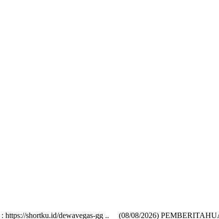
: https://shortku.id/dewavegas-gg ..
(08/08/2026)
PEMBERITAHUA