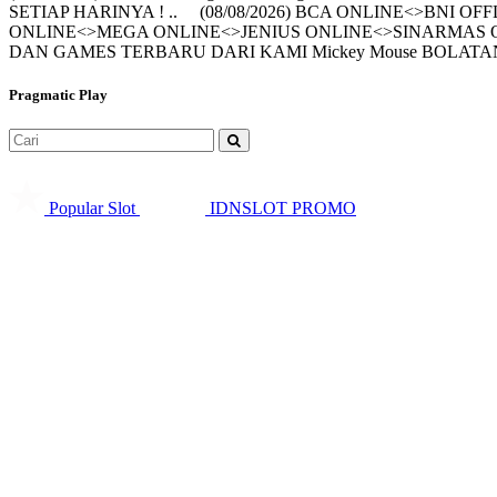
SETIAP HARINYA ! ..
(08/08/2026)
BCA ONLINE<>BNI OFF
ONLINE<>MEGA ONLINE<>JENIUS ONLINE<>SINARMAS 
DAN GAMES TERBARU DARI KAMI Mickey Mouse BOLATA
Pragmatic Play
Popular Slot
IDNSLOT
PROMO