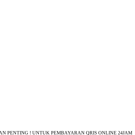
N PENTING ! UNTUK PEMBAYARAN QRIS ONLINE 24JAM